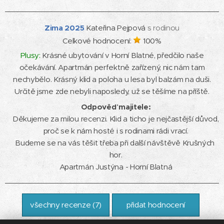
Zima
2025
Kateřina Pejpová
s rodinou
Celkové hodnocení:
100
%
Plusy:
Krásné ubytování v Horní Blatné, předčilo naše
očekávání. Apartmán perfektně zařízený, nic nám tam
nechybělo. Krásný klid a poloha u lesa byl balzám na duši.
Určitě jsme zde nebyli naposledy, už se těšíme na příště.
Odpověď majitele:
Děkujeme za milou recenzi. Klid a ticho je nejčastější důvod, 
proč se k nám hosté i s rodinami rádi vrací.

Budeme se na vás těšit třeba při další návštěvě Krušných 
hor.

Apartmán Justýna - Horní Blatná
všechny recenze (
7
)
přidat hodnocení