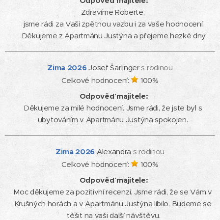
Odpověď majitele:
Zdravíme Roberte, 

jsme rádi za Vaši zpětnou vazbu i za vaše hodnocení.

Zima
2026
Josef Šarlinger
s rodinou
Celkové hodnocení:
100
%
Odpověď majitele:
Děkujeme za milé hodnocení. Jsme rádi, že jste byl s 
ubytováním v Apartmánu Justýna spokojen. 
Zima
2026
Alexandra
s rodinou
Celkové hodnocení:
100
%
Odpověď majitele:
Moc děkujeme za pozitivní recenzi. Jsme rádi, že se Vám v 
Krušných horách a v Apartmánu Justýna líbilo. Budeme se 
těšit na vaši další návštěvu.